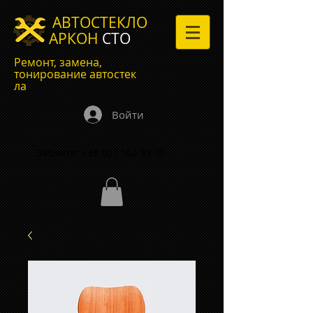
АВТОСТЕКЛО
АРКОН
СТО
Ремонт, замена,
тонирование автостек
ла
Войти
Звоните:
+38 067 564 99 06