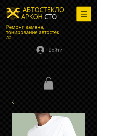
АВТОСТЕКЛО
АРКОН
СТО
Ремонт, замена,
тонирование автостек
ла
Войти
Звоните:
+38 067 564 99 06